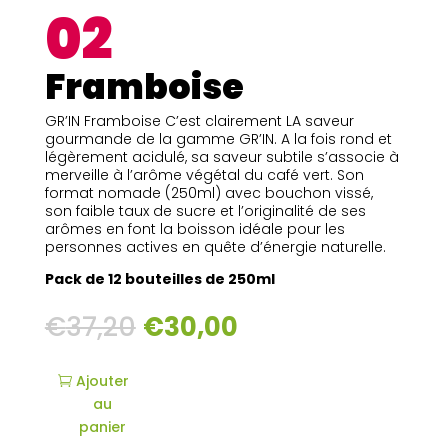
02
Framboise
GR’IN Framboise C’est clairement LA saveur
gourmande de la gamme GR’IN. A la fois rond et
légèrement acidulé, sa saveur subtile s’associe à
merveille à l’arôme végétal du café vert. Son
format nomade (250ml) avec bouchon vissé,
son faible taux de sucre et l’originalité de ses
arômes en font la boisson idéale pour les
personnes actives en quête d’énergie naturelle.
Pack de 12 bouteilles de 250ml
€
37,20
€
30,00
Ajouter
au
panier