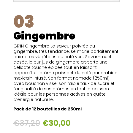
03
Gingembre
GR’IN Gingembre La saveur poivrée du
gingembre, très tendance, se marie parfaitement
aux notes végétales du café vert. Savamment
dosée, le pur jus de gingembre apporte une
délicate touche épicée tout en laissant
apparaître l’arôme puissant du café pur arabica
mexicain infusé. Son format nomade (250ml)
avec bouchon vissé, son faible taux de sucre et
l’originalité de ses arômes en font la boisson
idéale pour les personnes actives en quête
d’énergie naturelle.
Pack de 12 bouteilles de 250ml
€
37,20
€
30,00