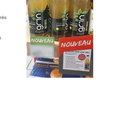
très
s